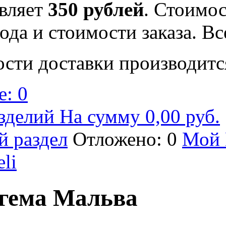
вляет
350 рублей
. Стоимос
ода и стоимости заказа. В
ости доставки производитс
: 0
зделий На сумму 0,00 руб.
й раздел
Отложено: 0
Мой 
eli
гема Мальва