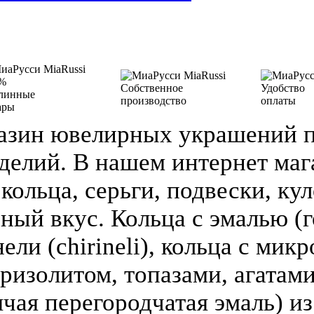
%
Собственное
Удобство
линные
производство
оплаты
ары
азин ювелирных украшений п
делий. В нашем интернет ма
кольца, серьги, подвески, кул
зный вкус. Кольца с эмалью (г
ели (chirineli), кольца с мик
ризолитом, топазами, агатами
чая перегородчатая эмаль) из 