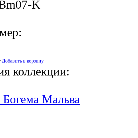
-Bm07-K
мер:
т
Добавить в корзину
ия коллекции:
 Богема Мальва