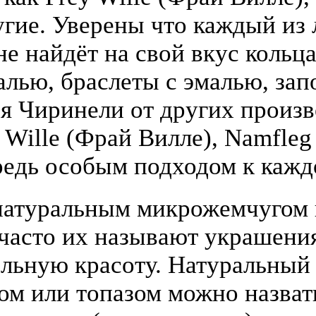
гие. Уверены что каждый из
е найдёт на свой вкус кольца
алью, браслеты с эмалью, зап
я Чиринели от других произ
y Wille (Фрай Вилле), Namfle
едь особым подходом к кажд
атуральным микрожемчугом и
(часто их называют украшени
льную красоту. Натуральный
том или топазом можно назва