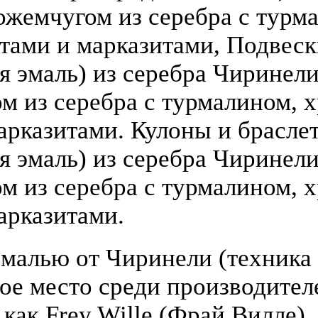
ожемчугом из серебра с турм
атами и марказитами, Подвеск
 эмаль) из серебра Чиринели (
 из серебра с турмалином, х
арказитами. Кулоны и брасле
я эмаль) из серебра Чиринели 
 из серебра с турмалином, х
арказитами.
малью от Чиринели (техника 
бое место среди производите
 как Frey Wille (Фрай Вилле),