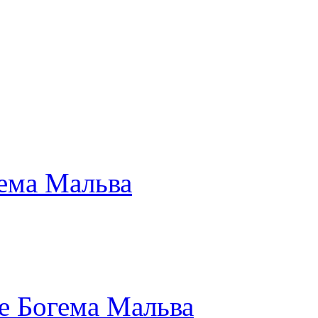
ема Мальва
е Богема Мальва