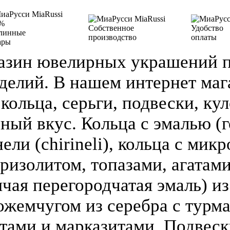
%
Собственное
Удобство
линные
производство
оплаты
ары
азин ювелирных украшений п
делий. В нашем интернет ма
кольца, серьги, подвески, кул
зный вкус. Кольца с эмалью (г
ели (chirineli), кольца с мик
ризолитом, топазами, агатами
чая перегородчатая эмаль) из 
ожемчугом из серебра с турм
атами и марказитами, Подвеск