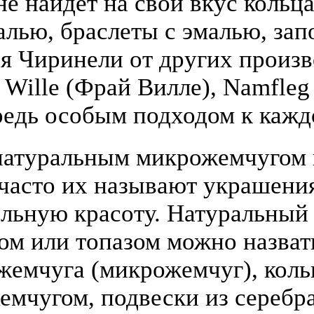
е найдёт на свой вкус кольца
алью, браслеты с эмалью, зап
я Чиринели от других произ
y Wille (Фрай Вилле), Namfle
едь особым подходом к кажд
атуральным микрожемчугом и
(часто их называют украшени
льную красоту. Натуральный
том или топазом можно назва
жемчуга (микрожемчуг), коль
жемчугом, подвески из серебра