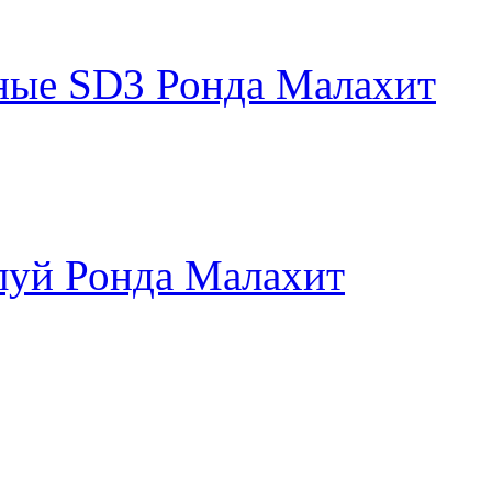
ные SD3 Ронда Малахит
луй Ронда Малахит