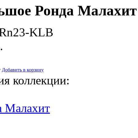
ьшое Ронда Малахит
-Rn23-KLB
.
т
Добавить в корзину
ия коллекции:
а Малахит