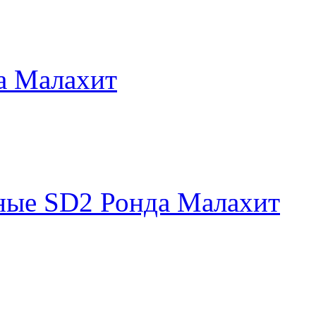
а Малахит
ные SD2 Ронда Малахит