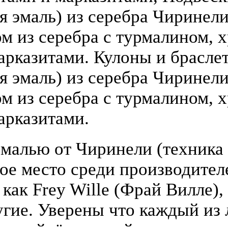
 эмаль) из серебра Чиринели (
 из серебра с турмалином, х
арказитами. Кулоны и брасле
я эмаль) из серебра Чиринели 
 из серебра с турмалином, х
арказитами.
малью от Чиринели (техника 
бое место среди производите
 как Frey Wille (Фрай Вилле),
гие. Уверены что каждый из