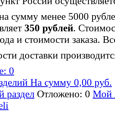
ункт России осуществляе
на сумму менее 5000 рубле
вляет
350 рублей
. Стоимос
ода и стоимости заказа. В
ости доставки производитс
: 0
зделий На сумму 0,00 руб.
й раздел
Отложено: 0
Мой 
eli