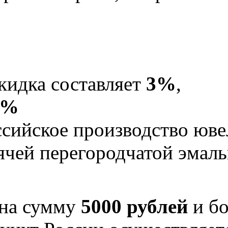
кидка составляет
3%
,
5%
Российское производство юв
рячей перегородчатой эма
 на сумму
5000 рублей
и бо