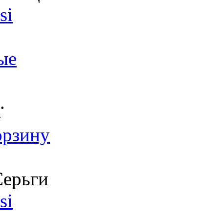
si
ые
.
т
орзину
ерьги
si