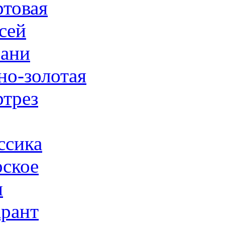
товая
сей
ани
но-золотая
трез
ссика
ское
н
рант