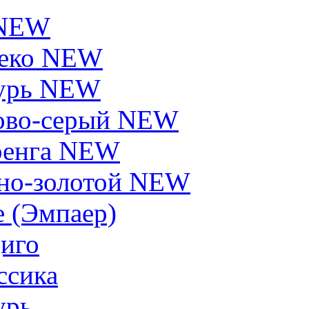
 NEW
еко NEW
урь NEW
ово-серый NEW
енга NEW
но-золотой NEW
e (Эмпаер)
иго
ссика
урь