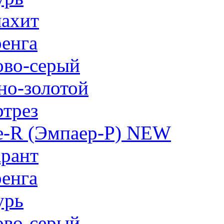
ахит
енга
ово-серый
но-золотой
трез
e-R (Эмпаер-P) NEW
рант
енга
урь
ово-серый