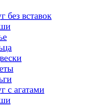
г без вставок
ши
ье
ьца
вески
еты
ьги
г с агатами
ши