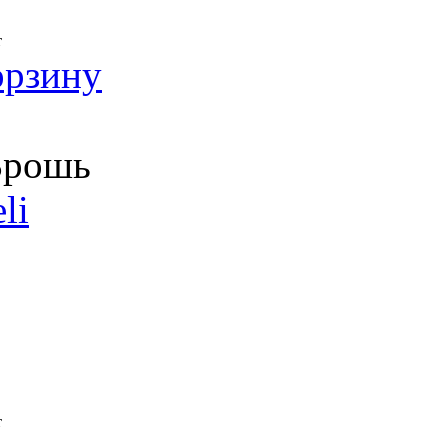
т
орзину
рошь
li
т