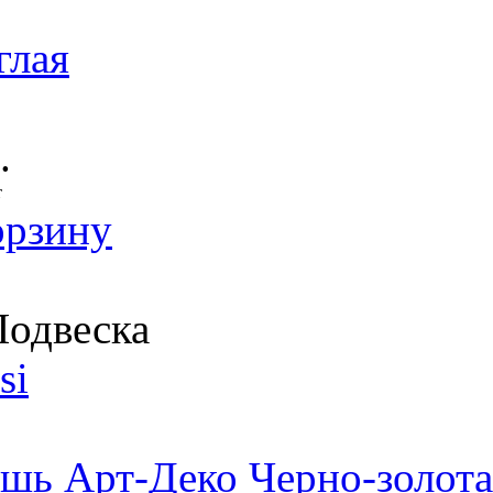
глая
.
т
орзину
одвеска
si
шь Арт-Деко Черно-золота