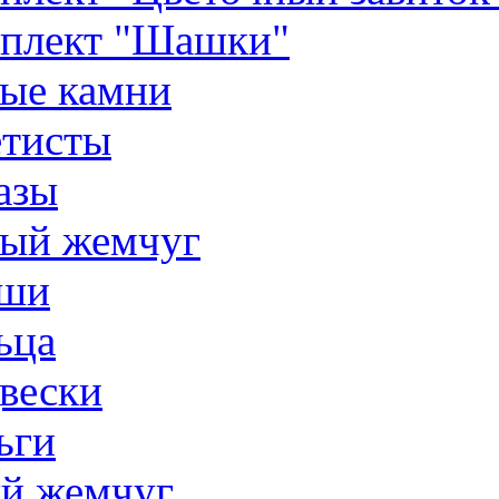
плект "Шашки"
ые камни
тисты
азы
ый жемчуг
ши
ьца
вески
ьги
й жемчуг