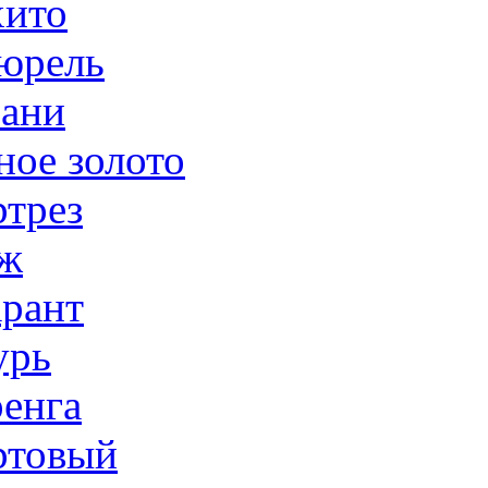
ито
юрель
ани
ное золото
трез
ж
рант
урь
енга
товый