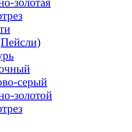
но-золотая
трез
ти
 (Пейсли)
урь
очный
ово-серый
но-золотой
трез