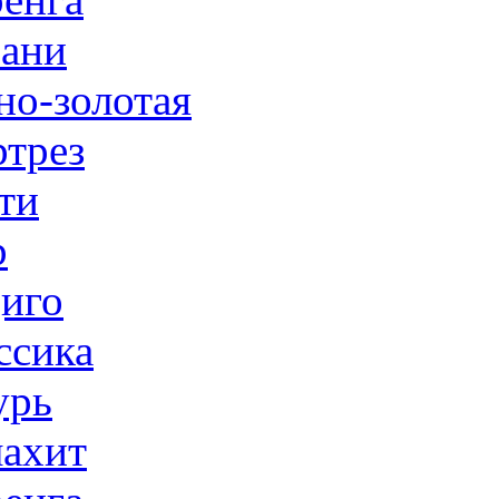
ани
но-золотая
трез
ти
р
иго
ссика
урь
ахит