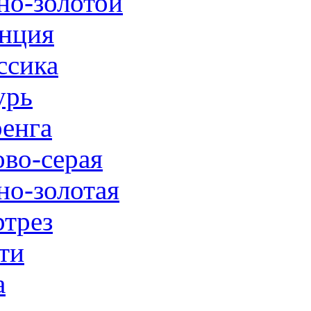
но-золотой
нция
ссика
урь
енга
ово-серая
но-золотая
трез
ти
а