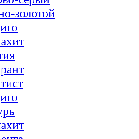
но-золотой
иго
ахит
тия
рант
тист
иго
урь
ахит
енга