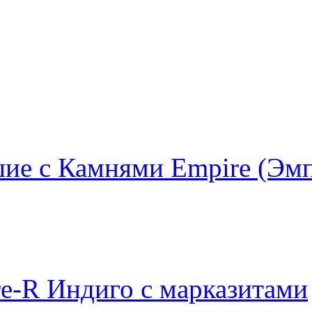
ие с Камнями Empire (Эм
e-R Индиго с марказитами