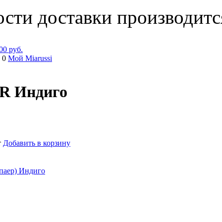
ости доставки производитс
00 руб.
 0
Мой Miarussi
-R Индиго
т
Добавить в корзину
паер) Индиго