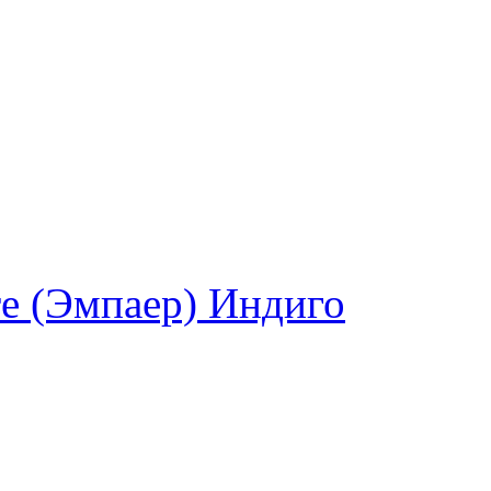
e (Эмпаер) Индиго