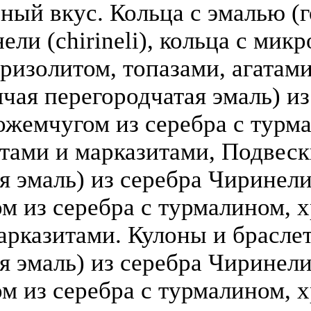
зный вкус. Кольца с эмалью (г
ели (chirineli), кольца с мик
ризолитом, топазами, агатами
чая перегородчатая эмаль) из 
ожемчугом из серебра с турм
атами и марказитами, Подвеск
 эмаль) из серебра Чиринели (
 из серебра с турмалином, х
арказитами. Кулоны и брасле
я эмаль) из серебра Чиринели 
 из серебра с турмалином, х