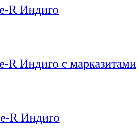
e-R Индиго
e-R Индиго с марказитами
re-R Индиго