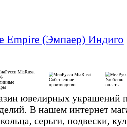
 Empire (Эмпаер) Индиго
%
Собственное
Удобство
линные
производство
оплаты
ары
азин ювелирных украшений п
делий. В нашем интернет ма
кольца, серьги, подвески, кул