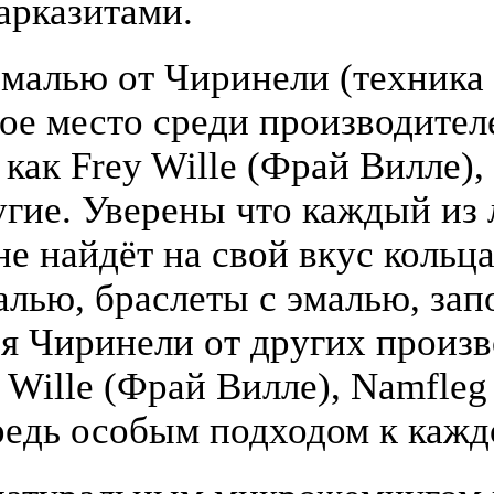
арказитами.
малью от Чиринели (техника 
бое место среди производите
 как Frey Wille (Фрай Вилле),
гие. Уверены что каждый из
е найдёт на свой вкус кольца
алью, браслеты с эмалью, зап
я Чиринели от других произ
y Wille (Фрай Вилле), Namfle
едь особым подходом к кажд